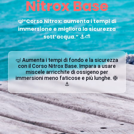
Nitrox Base
🤿“Corso Nitrox: aumenta i tempi di
immersione e migliora la sicurezza
sott’acqua.” ⚓⛅
🤿 Aumenta i tempi di fondo e la sicurezza
con il Corso Nitrox Base. Impara a usare
miscele arricchite di ossigeno per
immersioni meno faticose e più lunghe. 🛟
⚓