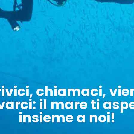
ivici, chiamaci, vie
varci: il mare ti asp
insieme a noi!