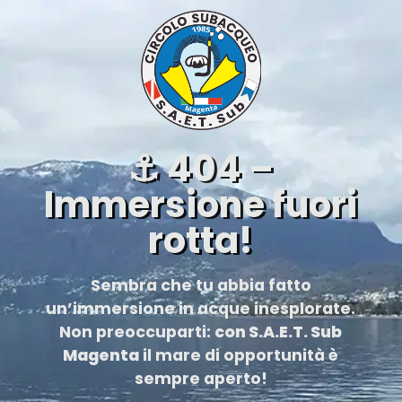
⚓ 404 –
Immersione fuori
rotta!
Sembra che tu abbia fatto
un’immersione in acque inesplorate.
Non preoccuparti:
con S.A.E.T. Sub
Magenta
il mare di opportunità è
sempre aperto!