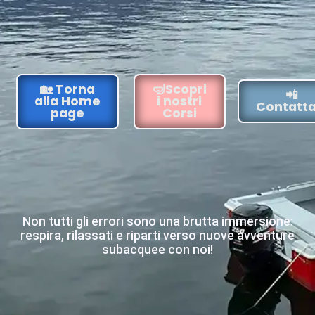
🏡 Torna
🤿Scopri
📲
alla Home
i nostri
Contatta
page
Corsi
Non tutti gli errori sono una brutta immersione:
respira, rilassati e riparti verso nuove avventure
subacquee con noi!